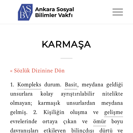
KARMAŞA
« Sözlük Dizinine Dön
1.
Kompleks
durum.
Basit
, meydana geldiği
unsurlara kolay ayrıştırılabilir nitelikte
olmayan; karmaşık unsurlardan meydana
gelmiş. 2. Kişiliğin oluşma ve
gelişme
evrelerinde ortaya çıkan ve
ömür
boyu
davranışları etkileyen
bilinçdışı
dürtü
ve