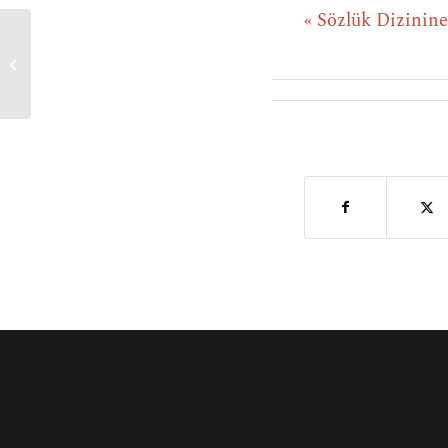
« Sözlük Dizinin
IQ Testi