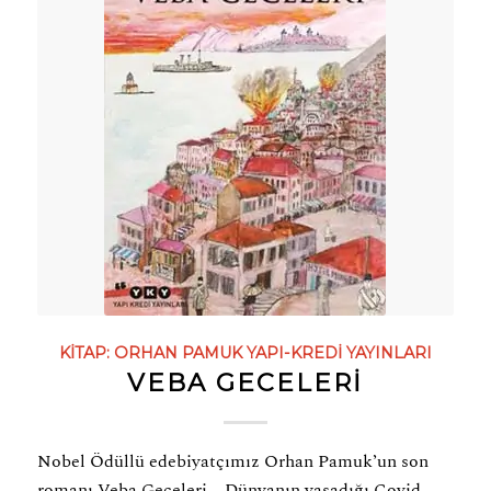
KITAP:
ORHAN PAMUK
YAPI-KREDI YAYINLARI
VEBA GECELERİ
Nobel Ödüllü edebiyatçımız Orhan Pamuk’un son
romanı Veba Geceleri.. Dünyanın yaşadığı Covid