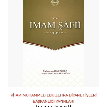
KITAP:
MUHAMMED EBU ZEHRA
DIYANET İŞLERI
BAŞKANLIĞI YAYINLARI