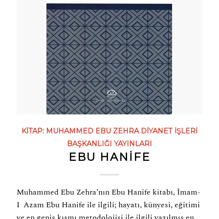
KITAP:
MUHAMMED EBU ZEHRA
DIYANET İŞLERI
BAŞKANLIĞI YAYINLARI
EBU HANİFE
Muhammed Ebu Zehra’nın Ebu Hanife kitabı, İmam-
I Azam Ebu Hanife ile ilgili; hayatı, künyesi, eğitimi
ve en geniş kısmı metodolojisi ile ilgili yazılmış en