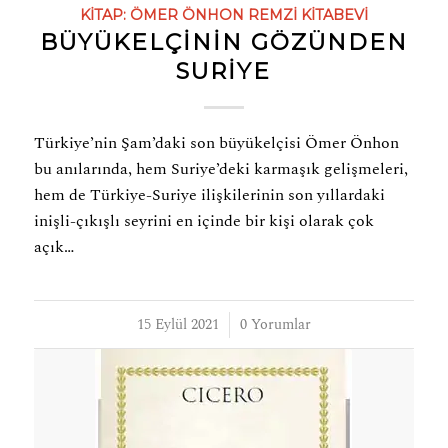
KITAP:
ÖMER ÖNHON
REMZI KITABEVI
BÜYÜKELÇININ GÖZÜNDEN
SURİYE
Türkiye’nin Şam’daki son büyükelçisi Ömer Önhon
bu anılarında, hem Suriye’deki karmaşık gelişmeleri,
hem de Türkiye-Suriye ilişkilerinin son yıllardaki
inişli-çıkışlı seyrini en içinde bir kişi olarak çok
açık…
15 Eylül 2021
/
0 Yorumlar