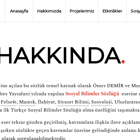
Anasayfa
Hakkımızda
Projelerimiz
Etkinlikler
Sosy
 HAKKINDA
.
desine açılan bu sözlük temel kaynak olarak Ömer DEMİR ve Mus
dres Yayınları) yılında yapılan
Sosyal Bilimler Sözlüğü
eserine 
,
Felsefe
,
Mantık
, İlahiyat,
Siyaset Bilimi
,
Sosyoloji
, Uluslararas
ilk Türkçe Sosyal Bilimler Sözlüğü olma özelliğini taşımakta
eser tekrar gözden geçirilmiş, kavramlara ilişkin ilave açıklam
laşırken sözlükte geçen kavramlar üzerine gelindiğinde anlamı 
 olarak sorgulanabilmektedir.