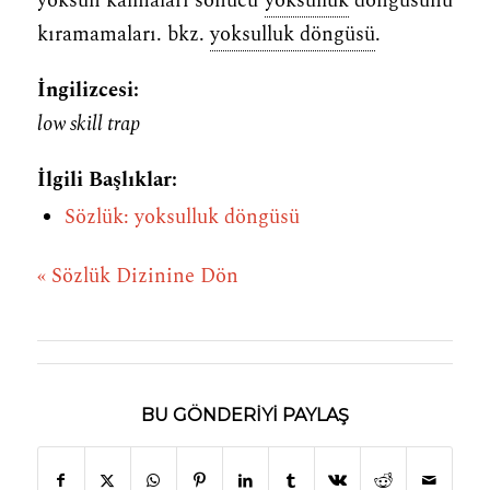
yoksun kalmaları sonucu
yoksulluk
döngüsünü
kıramamaları. bkz.
yoksulluk döngüsü
.
İngilizcesi:
low skill trap
İlgili Başlıklar:
Sözlük: yoksulluk döngüsü
« Sözlük Dizinine Dön
BU GÖNDERIYI PAYLAŞ