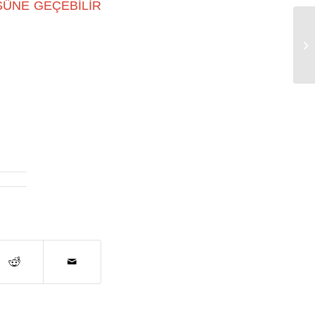
SÜNE GEÇEBİLİR
ta