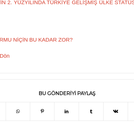
N 2. YÜZYILINDA TÜRKİYE GELİŞMİŞ ÜLKE STATÜ
RMU NİÇİN BU KADAR ZOR?
 Dön
BU GÖNDERIYI PAYLAŞ