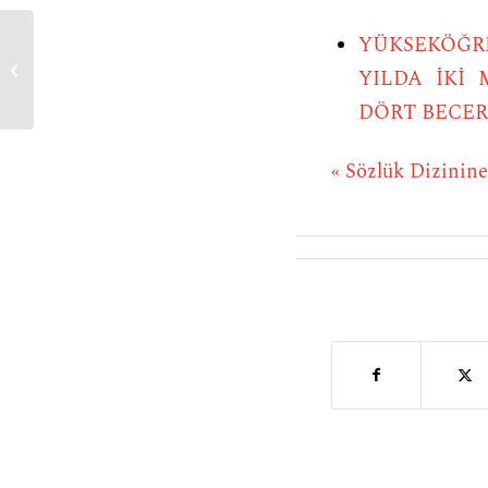
YÜKSEKÖĞRE
kıtlık
YILDA İKİ
DÖRT BECER
« Sözlük Dizinin