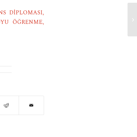
NS DİPLOMASI,
kı
OYU ÖĞRENME,