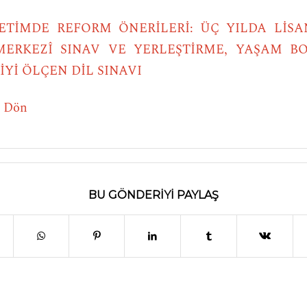
TİMDE REFORM ÖNERİLERİ: ÜÇ YILDA LİSA
 MERKEZÎ SINAV VE YERLEŞTİRME, YAŞAM B
İYİ ÖLÇEN DİL SINAVI
e Dön
BU GÖNDERIYI PAYLAŞ