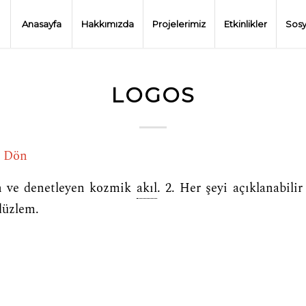
Anasayfa
Hakkımızda
Projelerimiz
Etkinlikler
Sosy
LOGOS
e Dön
n ve denetle­yen kozmik
akıl
. 2. Her şeyi açıklanabilir
düzlem.