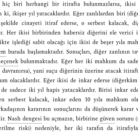
 hiç biri herhangi bir itirafta bulunmazlarsa, ikisi
ki, ikişer yıl yatacaklardır. Eğer zanlılardan biri (diğ
şekilde cinayeti itiraf ederse, o serbest kalacak, di
 Her ikisi birbirinden habersiz diğerini ele verici i
likte işlediği sabit olacağı için ikisi de beşer yıla ma
lem
burada başlamaktadır. Sonuçları, diğer zanlının ta
seçenek
bulunmaktadır. Eğer her iki mahkum da sadec
 davranırsa), yani suçu diğerinin üzerine atacak itiraft
m olacaklardır. Eğer ikisi de inkar ederse (diğerkâm
 de sadece iki yıl hapis yatacaklardır. Birisi inkar ede
den serbest kalacak, inkar eden 10 yıla mahkum ola
kadaşının kararının sonuçlarını da düşünerek karar 
ir.
Nash dengesi
bu açmazın, birbirine
güven
sorunu (
erilme riski) nedeniyle, her iki tarafın da itirafıyl