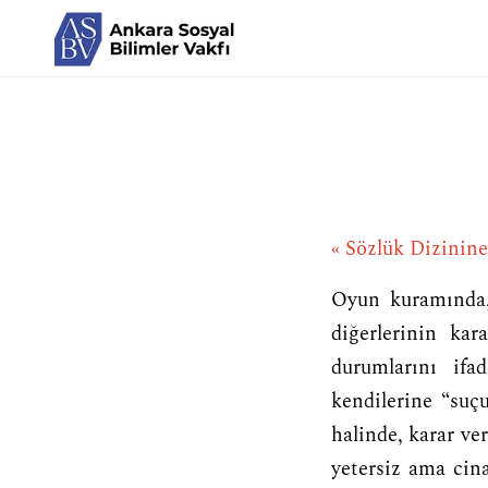
« Sözlük Dizinin
Oyun kuramında, 
diğerlerinin kar
durumlarını if
kendilerine “suç
halinde, karar v
yetersiz ama cina