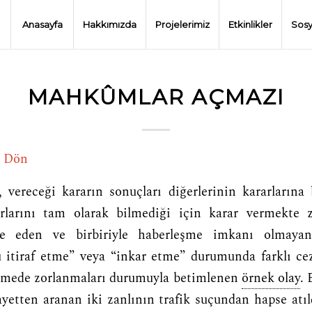
Anasayfa
Hakkımızda
Projelerimiz
Etkinlikler
Sosy
MAHKÛMLAR AÇMAZI
e Dön
vereceği kararın sonuçları diğerlerinin kararlarına 
arlarını tam olarak bilmediği için karar vermekte z
ade eden ve birbiriyle haberleşme imkanı olmay
u itiraf etme” veya “inkar etme” durumunda farklı ce
ermede zorlanmaları durumuyla betimlenen
örnek olay
. 
yetten aranan iki zanlının trafik suçundan hapse atı