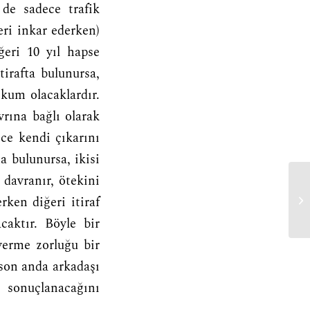
 de sadece trafik
eri inkar ederken)
ğeri 10 yıl hapse
tirafta bulunursa,
hkum olacaklardır.
vrına bağlı olarak
e kendi çıkarını
a bulunursa, ikisi
 davranır, ötekini
ma
rken diğeri itiraf
caktır. Böyle bir
verme zorluğu bir
son anda arkadaşı
a sonuçlanacağını