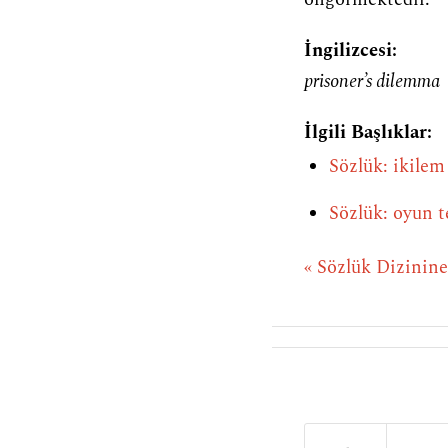
İngilizcesi:
prisoner’s dilemma
İlgili Başlıklar:
Sözlük: ikilem
Sözlük: oyun t
« Sözlük Dizinin