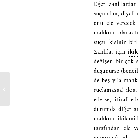
Eğer zanlılardan
suçundan, diyelim 
onu ele verecek 
mahkum olacaktır.
suçu ikisinin bir
Zanlılar için
iki
değişen bir çok
düşünürse (bencil
de beş yıla mahku
mahalli idare
suçlamazsa) ikisi
ederse, itiraf e
durumda diğer ar
mahkum ikilemid
tarafından ele v
öngörmektedir.