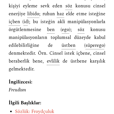
kişiyi eyleme sevk eden
söz
konusu cinsel
enerjiye
libido
; ruhun
haz
elde etme isteğine
içben
(
id
); bu isteğin akli manipülasyonlarla
örgütlenmesine
ben
(
ego
);
söz
konusu
manipülasyonların toplumsal düzeyde kabul
edilebilirliğine de
üstben
(
süperego
)
denmektedir. Örn. Cinsel istek içbene, cinsel
beraberlik bene,
evlilik
de üstbene karşılık
gelmektedir.
İngilizcesi:
Freudism
İlgili Başlıklar:
Sözlük: Froydçuluk