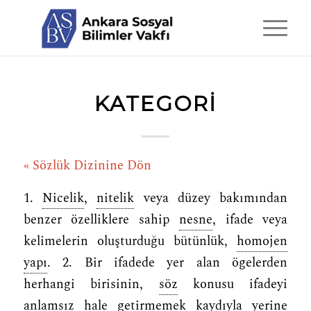
KATEGORI
« Sözlük Dizinine Dön
1.
Nicelik
,
nitelik
veya düzey bakımından
benzer özelliklere sahip
nesne
, ifade veya
kelimelerin oluşturduğu bütünlük,
homojen
yapı
. 2. Bir ifadede yer alan ögelerden
herhangi birisinin,
söz
konusu ifadeyi
anlamsız hale getirmemek kaydıyla yerine