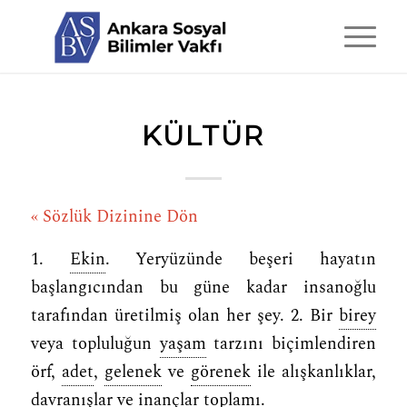
KÜLTÜR
« Sözlük Dizinine Dön
1.
Ekin
. Yeryüzünde beşeri hayatın
başlangıcından bu güne kadar insanoğlu
tarafından üretilmiş olan her şey. 2. Bir
birey
veya topluluğun
yaşam
tarzını biçimlendiren
örf,
adet
,
gelenek
ve
görenek
ile alışkanlıklar,
davranışlar ve inançlar toplamı.