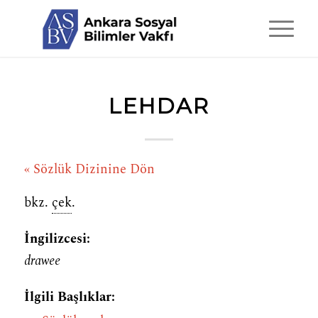
LEHDAR
« Sözlük Dizinine Dön
bkz.
çek
.
İngilizcesi:
drawee
İlgili Başlıklar: