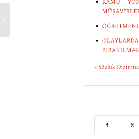
KAMU YÖNE
MÜŞAVİRLER
teşebbüs
ÖĞRETMENL
OLAYLARD
BIRAKILMAS
« Sözlük Dizinin