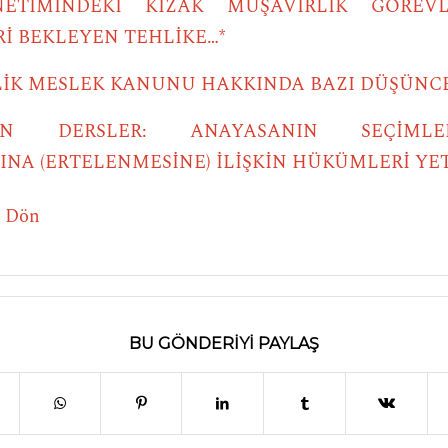
TİMİNDEKİ KIZAK MÜŞAVİRLİK GÖREVLE
İ BEKLEYEN TEHLİKE…*
İK MESLEK KANUNU HAKKINDA BAZI DÜŞÜNC
AN DERSLER: ANAYASANIN SEÇİMLE
INA (ERTELENMESİNE) İLİŞKİN HÜKÜMLERİ YET
e Dön
BU GÖNDERIYI PAYLAŞ