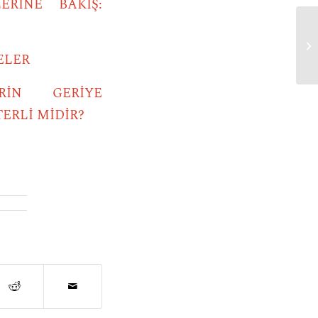
RİNE BAKIŞ:
te
ELER
RİN GERİYE
ERLİ MİDİR?