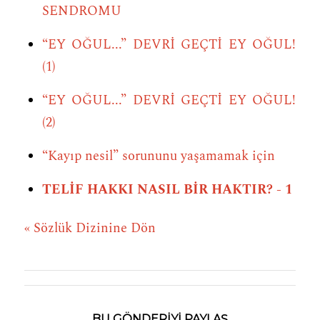
SENDROMU
“EY OĞUL...” DEVRİ GEÇTİ EY OĞUL!
(1)
“EY OĞUL...” DEVRİ GEÇTİ EY OĞUL!
(2)
“Kayıp nesil” sorununu yaşamamak için
TELİF HAKKI NASIL BİR HAKTIR? - 1
« Sözlük Dizinine Dön
BU GÖNDERIYI PAYLAŞ