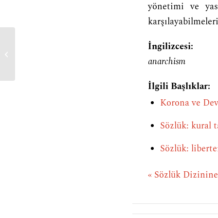
yönetimi ve yasa
karşılayabilmeler
İngilizcesi:
anarşist bilgi kuramı
anarchism
İlgili Başlıklar:
Korona ve Dev
Sözlük: kural 
Sözlük: libert
« Sözlük Dizinin