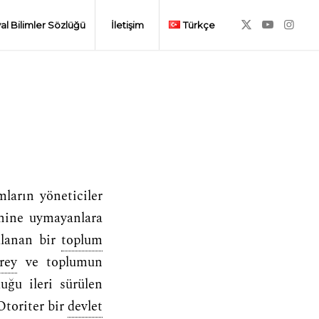
al Bilimler Sözlüğü
İletişim
Türkçe
ların yöneticiler
ine uymayanlara
ulanan bir
toplum
rey
ve toplumun
uğu ileri sürülen
 Otoriter bir
devlet