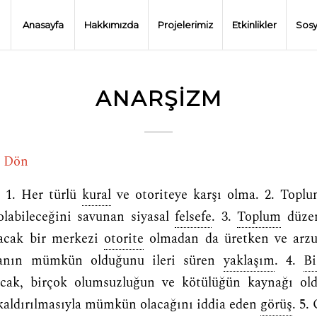
Anasayfa
Hakkımızda
Projelerimiz
Etkinlikler
Sosy
ANARŞIZM
e Dön
. 1. Her türlü
kural
ve otoriteye karşı olma. 2. Toplum
labileceğini savunan siyasal
felsefe
. 3.
Toplum
düzen
acak bir merkezi
otorite
olmadan da üretken ve arz
manın mümkün olduğunu ileri süren
yaklaşım
. 4.
Bi
cak, birçok olumsuzluğun ve kötülüğün kaynağı old
 kaldırılmasıyla mümkün olacağını iddia eden
görüş
. 5.