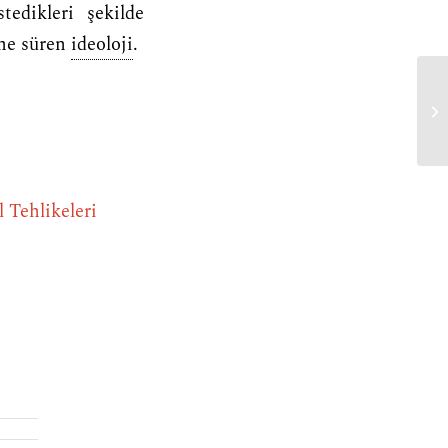
tedikleri şekilde
öne süren
ideoloji
.
an
 Tehlikeleri