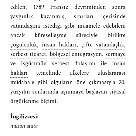
edilen, 1789 Fransız devriminden sonra
yaygınlık kazanmış, sınırları içerisinde
vatandaşına istediği gibi muamele edebilen;
ancak
küreselleşme
süreciyle birlikte
çoğulculuk
,
insan hakları
, çifte
vatandaşlık
,
serbest ticaret
,
bölgesel
entegrasyon,
sermaye
ve işgücünün serbest dolaşımı ile
insan
hakları
temelinde ülkelere uluslararası
müdahale gibi olguların öne çıkmasıyla 20.
yüzyılın sonlarında aşınmaya başlayan siyasal
örgütlenme biçimi.
İngilizcesi:
nation-state