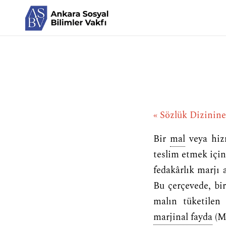
« Sözlük Dizinin
Bir
mal
veya hizm
teslim etmek için
fedakârlık marjı 
Bu çerçevede, bi
malın tüketilen 
marjinal fayda
(M