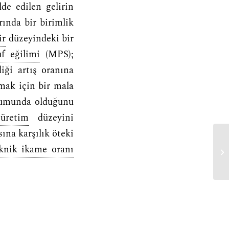
de edilen gelirin
ında bir birimlik
ir
düzeyindeki bir
uf eğilimi
(MPS);
ği artış oranına
mak için bir mala
urumunda olduğunu
ı
üretim
düzeyini
sına karşılık öteki
eknik ikame oranı
ma