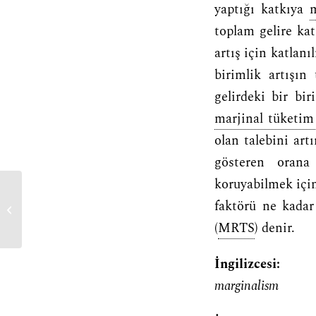
yaptığı katkıya
m
toplam gelire ka
artış için katlan
birimlik artışın
gelirdeki bir bir
marjinal tüketim
olan talebini ar
gösteren oran
koruyabilmek içi
faktörü ne kadar
marjinal verimlilik kuramı
(
MRTS
) denir.
İngilizcesi:
marginalism