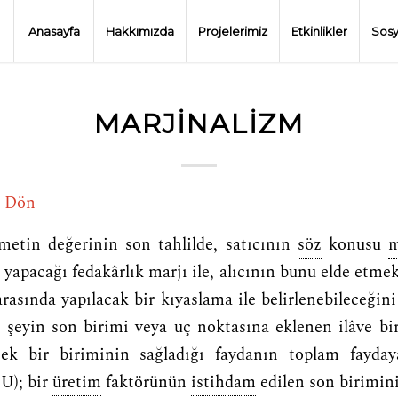
Anasayfa
Hakkımızda
Projelerimiz
Etkinlikler
Sosy
MARJINALIZM
e Dön
etin değerinin son tahlilde, satıcının
söz
konusu
m
 yapacağı fedakârlık marjı ile, alıcının bunu elde etmek
arasında yapılacak bir kıyaslama ile belirlenebileceği
r şeyin son birimi veya uç noktasına eklenen ilâve b
ek bir biriminin sağladığı faydanın toplam fayday
U); bir
üretim
faktörünün
istihdam
edilen son birimin