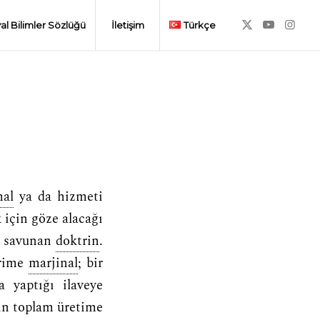
al Bilimler Sözlüğü
İletişim
Türkçe
al
ya da hizmeti
 için göze alacağı
ni savunan
doktrin
.
irime
marjinal
; bir
a yaptığı ilaveye
in toplam üretime