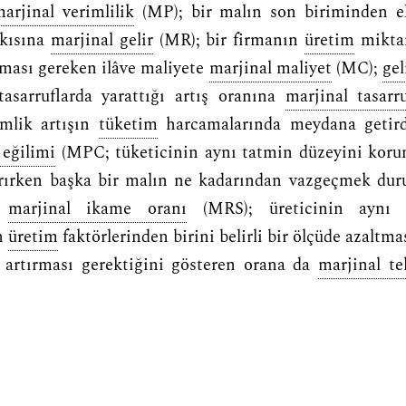
arjinal verimlilik
(MP); bir malın son biriminden el
tkısına
marjinal gelir
(MR); bir firmanın
üretim
miktar
ılması gereken ilâve maliyete
marjinal maliyet
(MC);
gel
 tasarruflarda yarattığı artış oranına
marjinal tasarr
imlik artışın
tüketim
harcamalarında meydana getirdi
 eğilimi
(MPC; tüketicinin aynı tatmin düzeyini koru
tırırken başka bir malın ne kadarından vazgeçmek d
a
marjinal ikame oranı
(MRS); üreticinin ayn
n
üretim
faktörlerinden birini belirli bir ölçüde azaltma
 artırması gerektiğini gösteren orana da
marjinal t