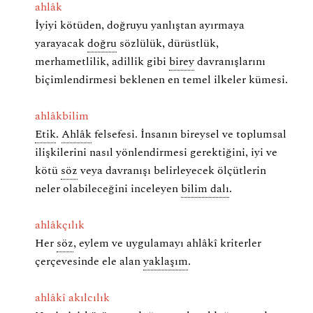
ahlâk
İyiyi kötüden, doğruyu yanlıştan ayırmaya
yarayacak
doğru
sözlülük, dürüstlük,
merhametlilik, adillik gibi
birey
davranışlarını
biçimlendirmesi beklenen en temel ilkeler kümesi.
ahlâkbilim
Etik
.
Ahlâk
felsefesi. İnsanın bireysel ve toplumsal
ilişkilerini nasıl yönlendirmesi gerektiğini, iyi ve
kötü
söz
veya davranışı belirleyecek ölçütlerin
neler olabileceğini inceleyen
bilim dalı
.
ahlâkçılık
Her
söz
, eylem ve uygulamayı ahlâkî kriterler
çerçevesinde ele alan
yaklaşım
.
ahlâkî akılcılık