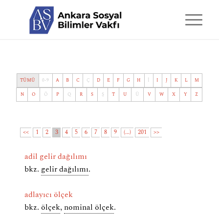
TÜMÜ
0-9
A
B
C
Ç
D
E
F
G
H
İ
I
J
K
L
M
N
O
Ö
P
Q
R
S
Ş
T
U
Ü
V
W
X
Y
Z
<<
1
2
3
4
5
6
7
8
9
(...)
201
>>
adil gelir dağılımı
bkz.
gelir dağılımı
.
adlayıcı ölçek
bkz.
ölçek
,
nominal ölçek
.