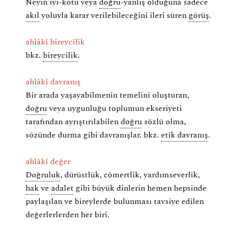
Neyin iyi-kötü veya
doğru
-yanlış olduğuna sadece
akıl
yoluyla karar verilebileceğini ileri süren
görüş
.
ahlâkî bireycilik
bkz.
bireycilik
.
ahlâkî davranış
Bir arada yaşayabilmenin temelini oluşturan,
doğru
veya uygunluğu toplumun ekseriyeti
tarafından ayrıştırılabilen
doğru
sözlü olma,
sözünde durma gibi davranışlar. bkz.
etik davranış
.
ahlâkî değer
Doğruluk
, dürüstlük, cömertlik, yardımseverlik,
hak
ve
adalet
gibi büyük dinlerin hemen hepsinde
paylaşılan ve bireylerde bulunması tavsiye edilen
değerlerlerden her biri.