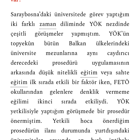
Saraybosna’daki üniversitede görev yaptığım
iki farklı
zaman
diliminde YÖK nezdinde
çeşitli görüşmeler yapmıştım. YÖK’ün
topyekûn bütün Balkan ülkelerindeki
üniversite mezunlarına aynı caydırıcı
derecedeki prosedürü uygulamasının
arkasında düşük nitelikli
eğitim
veya sahte
eğitim
ilk sırada etkili bir faktör iken, FETÖ
okullarından gelenlere denklik vermeme
eğilimi ikinci sırada etkiliydi. YÖK
yetkilisiyle yaptığım görüşmede bir prosedür
önermiştim. Yetkili hoca önerdiğim
prosedürün ilanı durumunda yurtdışındaki