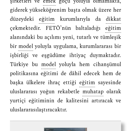
şirketleri ve
emek
göçü yoluyla olmamakta,
giderek yükseköğrenim başta olmak üzere her
düzeydeki
eğitim
kurumlarıyla da
dikkat
çekmektedir. FETÖ’nün baltaladığı
eğitim
alanındaki bu açılımı yeni, tutarlı ve tümleşik
bir
model
yoluyla uygulama, kurumlararası bir
işbirliği ve eşgüdüme ihtiyaç duymaktadır.
Türkiye bu
model
yoluyla hem cihanşümul
politikasına eğitimi de dâhil edecek hem de
başka ülkelere ihraç ettiği
eğitim
sayesinde
uluslararası yoğun rekabetle
muhatap
olarak
yurtiçi eğitiminin de kalitesini artıracak ve
uluslararasılaştıracaktır.