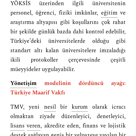
YÖKSİS üzerinden ilgili üniversitenin
personel, öğrenci, fiziki imkânlar,
eğitim
ve
araştırma altyapısı gibi koşullarını çok rahat
bir şekilde günlük bazda dahi kontrol edebilir,
Türkiye’deki üniversitelerde olduğu gibi
standart altı kalan üniversitelere imzaladığı
ikili protokoller çerçevesinde çeşitli
müeyyideler uygulayabilir.
Yönetişim
modelinin dördüncü ayağı:
Türkiye Maarif Vakfı
TMV, yeni
nesil
bir
kurum
olarak icracı
olmaktan ziyade düzenleyici, denetleyici,
lisans
veren
, akredite eden, finans ve lojistik
destek sağlayan geniş bir yelpazeye yayılan bir