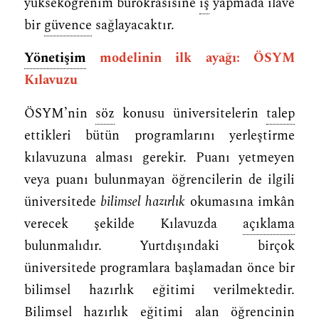
yükseköğrenim bürokrasisine
iş
yapmada ilave
bir
güvence
sağlayacaktır.
Yönetişim
modelinin ilk ayağı: ÖSYM
Kılavuzu
ÖSYM’nin
söz
konusu üniversitelerin
talep
ettikleri bütün programlarını yerleştirme
kılavuzuna alması gerekir. Puanı yetmeyen
veya puanı bulunmayan öğrencilerin de ilgili
üniversitede
bilimsel hazırlık
okumasına imkân
verecek şekilde Kılavuzda
açıklama
bulunmalıdır. Yurtdışındaki birçok
üniversitede programlara başlamadan önce bir
bilimsel hazırlık eğitimi verilmektedir.
Bilimsel hazırlık eğitimi alan öğrencinin